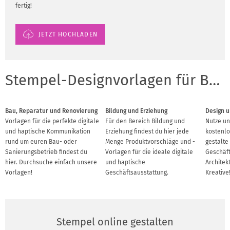
fertig!
JETZT HOCHLADEN
Stempel-Designvorlagen für Branchen
Bau, Reparatur und Renovierung
Bildung und Erziehung
Design u
Vorlagen für die perfekte digitale
Für den Bereich Bildung und
Nutze un
und haptische Kommunikation
Erziehung findest du hier jede
kostenlo
rund um euren Bau- oder
Menge Produktvorschläge und -
gestalte
Sanierungsbetrieb findest du
Vorlagen für die ideale digitale
Geschäft
hier. Durchsuche einfach unsere
und haptische
Architek
Vorlagen!
Geschäftsausstattung.
Kreative
Stempel online gestalten