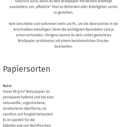
natürlich auch, wenn du dein Briefpapier mit deinem Briefkopf
ausstattest, um „offizielle“ Post an Behörden oder Arbeitgeber seriös
zu gestalten.
Kein Geschiebe und Gefummel mehr am PC, um die Adressleiste in die
Anschreiben einzufügen. Denn die wichtigsten Basisdaten sind ja
schon vorhanden. Übrigens kannst du dein selbst gestaltetes
Briefpapier problemlos mit einem herkömmlichen Drucker
bearbeiten.
Papiersorten
Natur
Unser 90 g/m² Naturpapier ist
permanent haftend und hat eine
naturweiße, ungestrichene,
strukturierte Oberfläche, ist
nassfest und fungizid behandelt.
Es ist speziell für die
Etikettierung von Weinflaschen