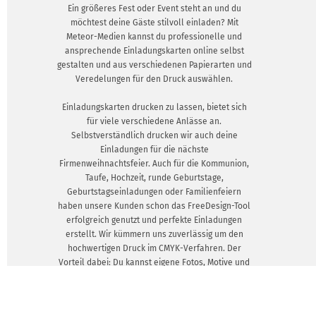
Ein größeres Fest oder Event steht an und du
möchtest deine Gäste stilvoll einladen? Mit
Meteor-Medien kannst du professionelle und
ansprechende Einladungskarten online selbst
gestalten und aus verschiedenen Papierarten und
Veredelungen für den Druck auswählen.
Einladungskarten drucken zu lassen, bietet sich
für viele verschiedene Anlässe an.
Selbstverständlich drucken wir auch deine
Einladungen für die nächste
Firmenweihnachtsfeier. Auch für die Kommunion,
Taufe, Hochzeit, runde Geburtstage,
Geburtstagseinladungen oder Familienfeiern
haben unsere Kunden schon das FreeDesign-Tool
erfolgreich genutzt und perfekte Einladungen
erstellt. Wir kümmern uns zuverlässig um den
hochwertigen Druck im CMYK-Verfahren. Der
Vorteil dabei: Du kannst eigene Fotos, Motive und
Texte einfügen und profitierst jederzeit von einer
hohen Farbbrillanz.