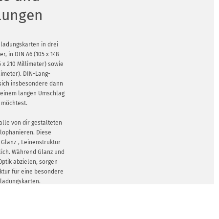
lungen
nladungskarten in drei
r, in DIN A6 (105 x 148
5 x 210 Millimeter) sowie
llimeter). DIN-Lang-
 sich insbesondere dann
n einem langen Umschlag
 möchtest.
alle von dir gestalteten
llophanieren. Diese
, Glanz-, Leinenstruktur-
lich. Während Glanz und
Optik abzielen, sorgen
ktur für eine besondere
nladungskarten.
GEN ZEIGEN