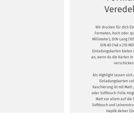
Verede
Wir drucken für dich Ei
Formaten, hoch oder que
Millimeter), DIN-Lang (10
DIN A5 (148 x 210 Mi
Einladungskarten bieten
an, wenn du die Karten i
verschicken
Als Highlight lassen sich 
Einladungskarten ce
Kaschierung ist mit Matt-
oder Softtouch-Folie mög
Matt vor allem auf die 
Softtouch und Leinenstru
Haptik deiner Ei
DESIGNVORLA