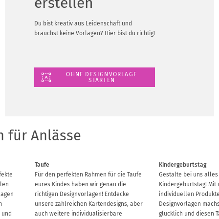
erstellen
Du bist kreativ aus Leidenschaft und
brauchst keine Vorlagen? Hier bist du richtig!
OHNE DESIGNVORLAGE
STARTEN
 für Anlässe
Taufe
Kindergeburtstag
fekte
Für den perfekten Rahmen für die Taufe
Gestalte bei uns alles
llen
eures Kindes haben wir genau die
Kindergeburtstag! Mit
lagen
richtigen Designvorlagen! Entdecke
individuellen Produkt
m
unsere zahlreichen Kartendesigns, aber
Designvorlagen machs
h und
auch weitere individualisierbare
glücklich und diesen 