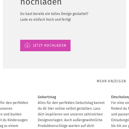
hochladen
Du hast bereits ein tolles Design gestaltet?
Lade es einfach hoch und fertig!
JETZT HOCHLADEN
MEHR ANZEIGEN
Geburtstag
Einschulun
 für den perfekten
Alles für den perfekten Geburtstag kannst
Für eine u
 unseren
du dir hier online selbst gestalten. Lass
findest du 
en und bunten
dich inspirieren von unseren zahlreichen
und passen
t du Kinderaugen
Designvorlagen. Auch außergewöhnliche
Einladungs
Tag zu einem
Produktvorschläge warten auf dich!
bis hin zur