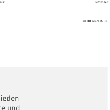
nis!
Festessen!
MEHR ANZEIGEN
hieden
te und