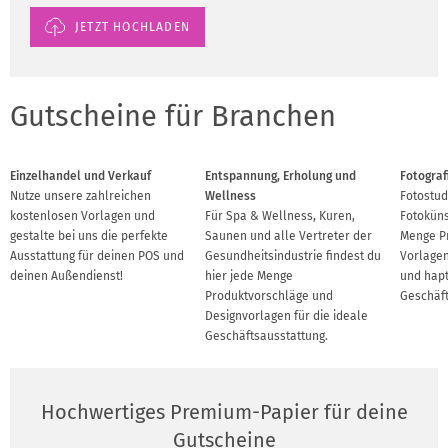
JETZT HOCHLADEN
Gutscheine für Branchen
Einzelhandel und Verkauf
Entspannung, Erholung und
Fotograf
Nutze unsere zahlreichen
Wellness
Fotostud
kostenlosen Vorlagen und
Für Spa & Wellness, Kuren,
Fotoküns
gestalte bei uns die perfekte
Saunen und alle Vertreter der
Menge Pr
Ausstattung für deinen POS und
Gesundheitsindustrie findest du
Vorlagen 
deinen Außendienst!
hier jede Menge
und hapt
Produktvorschläge und
Geschäft
Designvorlagen für die ideale
Geschäftsausstattung.
Hochwertiges Premium-Papier für deine
Gutscheine