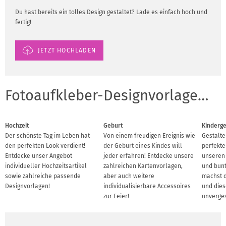
Du hast bereits ein tolles Design gestaltet? Lade es einfach hoch und
fertig!
JETZT HOCHLADEN
Fotoaufkleber-Designvorlagen für Anlässe
Hochzeit
Geburt
Kinderg
Der schönste Tag im Leben hat
Von einem freudigen Ereignis wie
Gestalte
den perfekten Look verdient!
der Geburt eines Kindes will
perfekte
Entdecke unser Angebot
jeder erfahren! Entdecke unsere
unseren 
individueller Hochzeitsartikel
zahlreichen Kartenvorlagen,
und bun
sowie zahlreiche passende
aber auch weitere
machst d
Designvorlagen!
individualisierbare Accessoires
und dies
zur Feier!
unverges