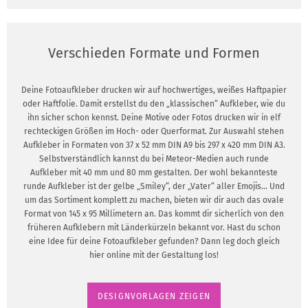
Verschieden Formate und Formen
Deine Fotoaufkleber drucken wir auf hochwertiges, weißes Haftpapier
oder Haftfolie. Damit erstellst du den „klassischen“ Aufkleber, wie du
ihn sicher schon kennst. Deine Motive oder Fotos drucken wir in elf
rechteckigen Größen im Hoch- oder Querformat. Zur Auswahl stehen
Aufkleber in Formaten von 37 x 52 mm DIN A9 bis 297 x 420 mm DIN A3.
Selbstverständlich kannst du bei Meteor-Medien auch runde
Aufkleber mit 40 mm und 80 mm gestalten. Der wohl bekannteste
runde Aufkleber ist der gelbe „Smiley“, der „Vater“ aller Emojis… Und
um das Sortiment komplett zu machen, bieten wir dir auch das ovale
Format von 145 x 95 Millimetern an. Das kommt dir sicherlich von den
früheren Aufklebern mit Länderkürzeln bekannt vor. Hast du schon
eine Idee für deine Fotoaufkleber gefunden? Dann leg doch gleich
hier online mit der Gestaltung los!
DESIGNVORLAGEN ZEIGEN