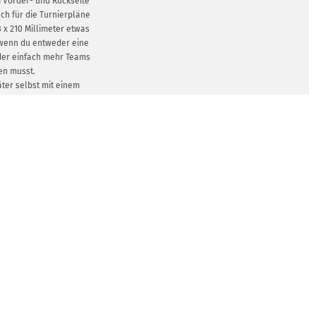
ei Vorder- und Rückseite
uch für die Turnierpläne
8 x 210 Millimeter etwas
 wenn du entweder eine
oder einfach mehr Teams
en musst.
äter selbst mit einem
r weiterverarbeiten,
as 170 g/m² starke
t mit dem Blauen Engel
t zählt für dich? Dann ist
Bio-Papier eine gute
dest du dich für das
Stärke 135 oder 170 g/m²,
er glänzender Oberfläche
 Optionen offen.
GEN ZEIGEN