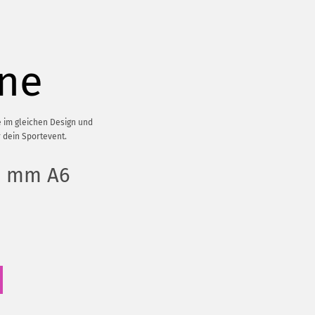
äne
 im gleichen Design und
r dein Sportevent.
48 mm A6