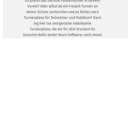
Du planst das nächste Fußballturnier in deinem
Verein? Oder willst du ein Freizeit-Turnier an
deiner Schule vorbereiten und es fehlen noch
Turnierpläne für Teilnehmer und Publikum? Dann
leg hier los und gestalte individuelle
Turnierpläne, die wir für dich drucken! Du
brauchst dafür weder teure Software, noch musst
du dir Gedanken über das richtige Layout machen.
Leg einfach los und fang an, deine Turnierpläne
selbst online zu erstellen.
DESIGNVORLAGEN ZEIGEN