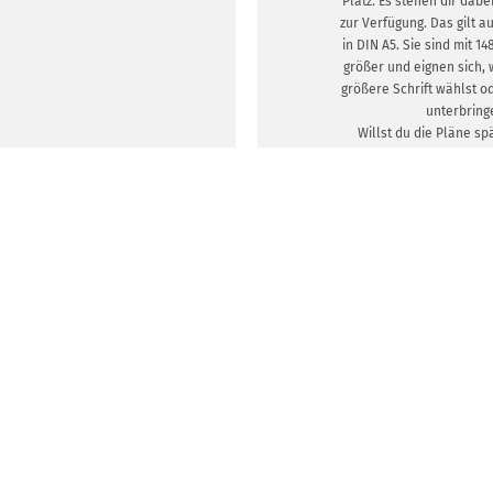
Platz. Es stehen dir dab
zur Verfügung. Das gilt a
in DIN A5. Sie sind mit 14
größer und eignen sich,
größere Schrift wählst 
unterbring
Willst du die Pläne sp
herkömmlichen Drucke
empfehlen wir dir d
Recyclingpapier. Es is
zertifiziert. Nachhaltigkei
auch unser 170 g/m² 
Alternative. Entschei
Bilderdruckpapier in der 
stehen dir mit matter od
zwei zusätzliche
DESIGNVORLA