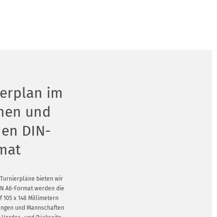
ierplan im
chen und
hen DIN-
mat
 Turnierpläne bieten wir
DIN A6-Format werden die
f 105 x 148 Millimetern
nungen und Mannschaften