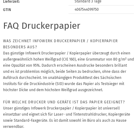
Standard 3 Tage
Lieferzeit:
4067544099750
GTIN
FAQ Druckerpapier
WAS ZEICHNET INFOWERK DRUCKERPAPIER / KOPIERPAPIER
BESONDERS AUS?
Das günstige Infowerk Druckerpapier / Kopierpapier überzeugt durch einen
außergewöhnlich hohen Weißgrad (CIE 160), eine Grammatur von 80 g/m² und
eine Opazität von 95%. Dadurch erscheinen Ausdrucke besonders brillant
und es ist problemlos möglich, beide Seiten zu bedrucken, ohne dass der
Aufdruck durchscheint. Im unabhängigen Produkttest des Sächsischen
Instituts für die Druckindustrie (SID) wurde das Papier als Testsieger mit
höchster Dicke und dem höchsten Weißgrad ausgezeichnet.
FÜR WELCHE DRUCKER UND GERÄTE IST DAS PAPIER GEEIGNET?
Unser günstiges Infowerk Druckerpapier / Kopierpapier ist universell
einsetzbar und eignet sich für Laser- und Tintenstrahldrucker, Kopiergeräte
sowie Standard-Faxgeräte. Es ist damit sowohl im Büro als auch zu Hause
verwendbar.