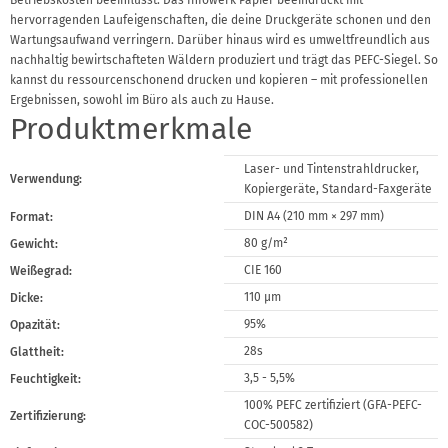
Betriebskosten beeinflusst. Das Infowerk Papier beeindruckt mit
hervorragenden Laufeigenschaften, die deine Druckgeräte schonen und den
Wartungsaufwand verringern. Darüber hinaus wird es umweltfreundlich aus
nachhaltig bewirtschafteten Wäldern produziert und trägt das PEFC-Siegel. So
kannst du ressourcenschonend drucken und kopieren – mit professionellen
Ergebnissen, sowohl im Büro als auch zu Hause.
Produktmerkmale
Laser- und Tintenstrahldrucker,
Verwendung:
Kopiergeräte, Standard-Faxgeräte
DIN A4 (210 mm × 297 mm)
Format:
80 g/m²
Gewicht:
CIE 160
Weißegrad:
110 μm
Dicke:
95%
Opazität:
28s
Glattheit:
3,5 - 5,5%
Feuchtigkeit:
100% PEFC zertifiziert (GFA-PEFC-
Zertifizierung:
COC-500582)