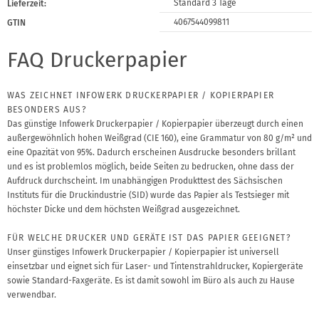
Standard 3 Tage
Lieferzeit:
4067544099811
GTIN
FAQ Druckerpapier
WAS ZEICHNET INFOWERK DRUCKERPAPIER / KOPIERPAPIER
BESONDERS AUS?
Das günstige Infowerk Druckerpapier / Kopierpapier überzeugt durch einen
außergewöhnlich hohen Weißgrad (CIE 160), eine Grammatur von 80 g/m² und
eine Opazität von 95%. Dadurch erscheinen Ausdrucke besonders brillant
und es ist problemlos möglich, beide Seiten zu bedrucken, ohne dass der
Aufdruck durchscheint. Im unabhängigen Produkttest des Sächsischen
Instituts für die Druckindustrie (SID) wurde das Papier als Testsieger mit
höchster Dicke und dem höchsten Weißgrad ausgezeichnet.
FÜR WELCHE DRUCKER UND GERÄTE IST DAS PAPIER GEEIGNET?
Unser günstiges Infowerk Druckerpapier / Kopierpapier ist universell
einsetzbar und eignet sich für Laser- und Tintenstrahldrucker, Kopiergeräte
sowie Standard-Faxgeräte. Es ist damit sowohl im Büro als auch zu Hause
verwendbar.