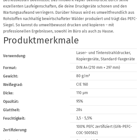
Betriebskosten beeinflusst. Das Infowerk Papier beeindruckt durch seine
exzellenten Laufeigenschaften, die deine Druckgeräte schonen und den
Wartungsaufwand verringern. Darüber hinaus wird es umweltfreundlich aus
Rohstoffen nachhaltig bewirtschafteter Wälder produziert und trägt das PEFC-
Siegel. So kannst du umweltbewusst drucken und kopieren – mit
professionellen Ergebnissen, sowohl im Büro als auch zu Hause.
Produktmerkmale
Laser- und Tintenstrahldrucker,
Verwendung:
Kopiergeräte, Standard-Faxgeräte
DIN A4 (210 mm × 297 mm)
Format:
80 g/m²
Gewicht:
CIE 160
Weißegrad:
110 μm
Dicke:
95%
Opazität:
28s
Glattheit:
3,5 - 5,5%
Feuchtigkeit:
100% PEFC zertifiziert (GFA-PEFC-
Zertifizierung:
COC-500582)