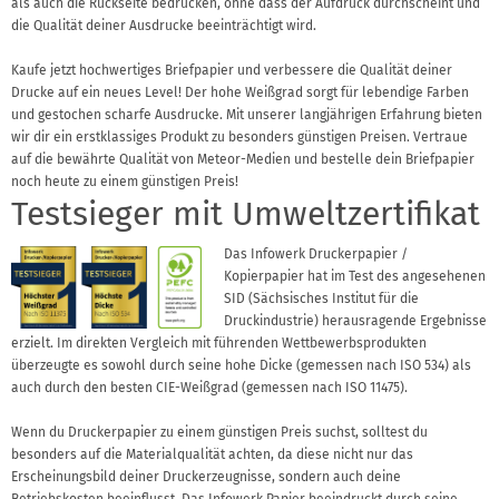
als auch die Rückseite bedrucken, ohne dass der Aufdruck durchscheint und
die Qualität deiner Ausdrucke beeinträchtigt wird.
Kaufe jetzt hochwertiges Briefpapier und verbessere die Qualität deiner
Drucke auf ein neues Level! Der hohe Weißgrad sorgt für lebendige Farben
und gestochen scharfe Ausdrucke. Mit unserer langjährigen Erfahrung bieten
wir dir ein erstklassiges Produkt zu besonders günstigen Preisen. Vertraue
auf die bewährte Qualität von Meteor-Medien und bestelle dein Briefpapier
noch heute zu einem günstigen Preis!
Testsieger mit Umweltzertifikat
Das Infowerk Druckerpapier /
Kopierpapier hat im Test des angesehenen
SID (Sächsisches Institut für die
Druckindustrie) herausragende Ergebnisse
erzielt. Im direkten Vergleich mit führenden Wettbewerbsprodukten
überzeugte es sowohl durch seine hohe Dicke (gemessen nach ISO 534) als
auch durch den besten CIE-Weißgrad (gemessen nach ISO 11475).
Wenn du Druckerpapier zu einem günstigen Preis suchst, solltest du
besonders auf die Materialqualität achten, da diese nicht nur das
Erscheinungsbild deiner Druckerzeugnisse, sondern auch deine